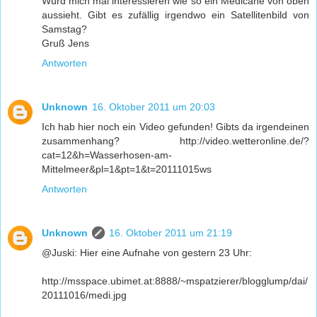
Würd mich mal interessieren wie so ein Medicane von oben
aussieht. Gibt es zufällig irgendwo ein Satellitenbild von
Samstag?
Gruß Jens
Antworten
Unknown
16. Oktober 2011 um 20:03
Ich hab hier noch ein Video gefunden! Gibts da irgendeinen
zusammenhang? http://video.wetteronline.de/?
cat=12&h=Wasserhosen-am-
Mittelmeer&pl=1&pt=1&t=20111015ws
Antworten
Unknown
16. Oktober 2011 um 21:19
@Juski: Hier eine Aufnahe von gestern 23 Uhr:
http://msspace.ubimet.at:8888/~mspatzierer/blogglump/dai/
20111016/medi.jpg