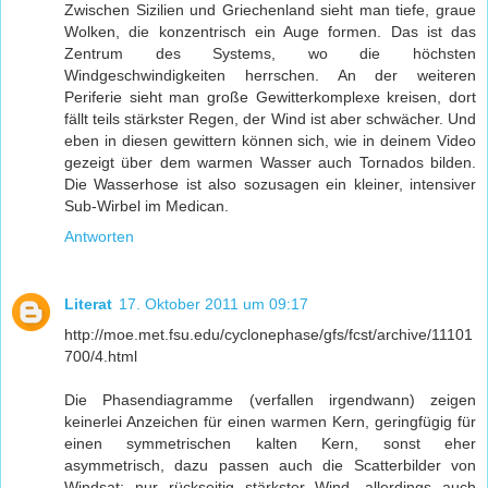
Zwischen Sizilien und Griechenland sieht man tiefe, graue
Wolken, die konzentrisch ein Auge formen. Das ist das
Zentrum des Systems, wo die höchsten
Windgeschwindigkeiten herrschen. An der weiteren
Periferie sieht man große Gewitterkomplexe kreisen, dort
fällt teils stärkster Regen, der Wind ist aber schwächer. Und
eben in diesen gewittern können sich, wie in deinem Video
gezeigt über dem warmen Wasser auch Tornados bilden.
Die Wasserhose ist also sozusagen ein kleiner, intensiver
Sub-Wirbel im Medican.
Antworten
Literat
17. Oktober 2011 um 09:17
http://moe.met.fsu.edu/cyclonephase/gfs/fcst/archive/11101
700/4.html
Die Phasendiagramme (verfallen irgendwann) zeigen
keinerlei Anzeichen für einen warmen Kern, geringfügig für
einen symmetrischen kalten Kern, sonst eher
asymmetrisch, dazu passen auch die Scatterbilder von
Windsat: nur rückseitig stärkster Wind, allerdings auch