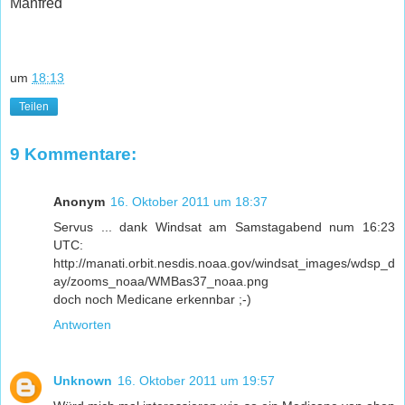
Manfred
um
18:13
Teilen
9 Kommentare:
Anonym
16. Oktober 2011 um 18:37
Servus ... dank Windsat am Samstagabend num 16:23
UTC:
http://manati.orbit.nesdis.noaa.gov/windsat_images/wdsp_d
ay/zooms_noaa/WMBas37_noaa.png
doch noch Medicane erkennbar ;-)
Antworten
Unknown
16. Oktober 2011 um 19:57