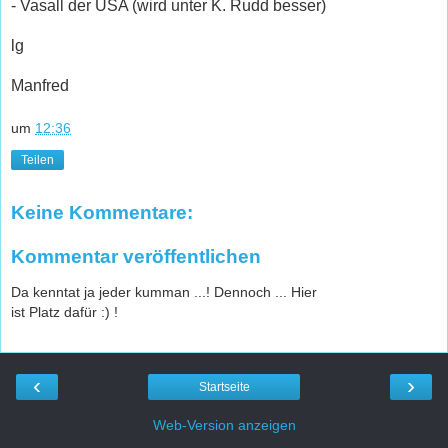
- Vasall der USA (wird unter K. Rudd besser)
lg
Manfred
um
12:36
Teilen
Keine Kommentare:
Kommentar veröffentlichen
Da kenntat ja jeder kumman ...! Dennoch ... Hier
ist Platz dafür :) !
‹
›
Startseite
Web-Version anzeigen