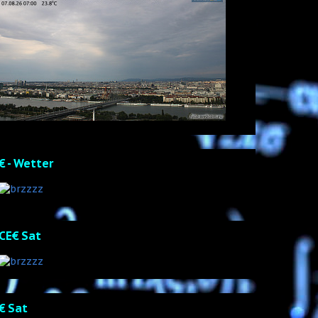
€ - Wetter
CE€ Sat
€ Sat