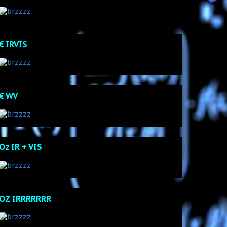
€ IRVIS
€ WV
Oz IR + VIS
OZ IRRRRRRR