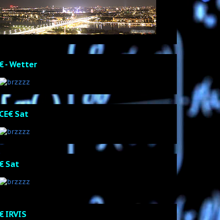
€ - Wetter
CE€ Sat
€ Sat
€ IRVIS