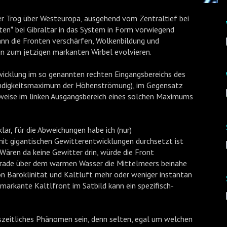
der Trog über Westeuropa, ausgehend vom Zentraltief bei
ten* bei Gibraltar in das System in Form vorwiegend
ann die Fronten verschärfen, Wolkenbildung und
in zum jetzigen markanten Wirbel evolvieren.
twicklung im so genannten rechten Eingangsbereichs des
hwindigkeitsmaximum der Höhenströmung), im Gegensatz
gsweise im linken Ausgangsbereich eines solchen Maximums
lar, für die Abweichungen habe ich (nur)
mit gigantischen Gewitterentwicklungen durchsetzt ist
Wären da keine Gewitter drin, würde die Front
 gerade über dem warmen Wasser die Mittelmeers beinahe
von Baroklinität und Kaltluft mehr oder weniger instantan
e markante Kaltlfront im Satbild kann ein spezifisch-
szeitliches Phänomen sein, denn selten, egal um welchen