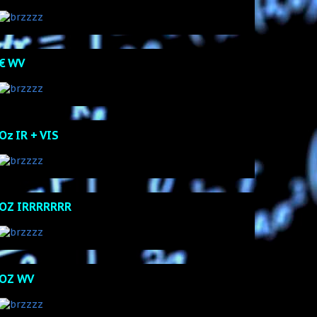
€ WV
Oz IR + VIS
OZ IRRRRRRR
OZ WV